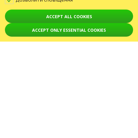
Увага! Обробка звернень здійснюється за допомогою електронної форми
на сторінці
sale@karabas.pl
ACCEPT ALL COOKIES
GO2SHOW SPÓŁKA Z O. O.
ACCEPT ONLY ESSENTIAL COOKIES
NIP: 6751768934, Numer KRS 0000987419
REGON: 522850125
ul. GĘSIA, 8/205, KRAKÓW, kod 31-535
ПОДІЇ
Концерти
August 2026
September 2026
October 2026
November 2026
December 2026
February 2027
СЕРВІСИ
Карта сайту
ПРО НАС
Новини
Організаторам