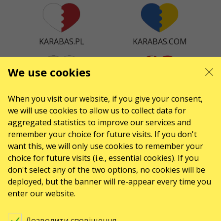
KARABAS.PL
KARABAS.COM
We use cookies
KARABAS.CZ
KARABAS.DK
When you visit our website, if you give your consent,
we will use cookies to allow us to collect data for
aggregated statistics to improve our services and
remember your choice for future visits. If you don't
want this, we will only use cookies to remember your
KARABAS.ES
choice for future visits (i.e., essential cookies). If you
don't select any of the two options, no cookies will be
deployed, but the banner will re-appear every time you
КОНТАКТИ
enter our website.
Є питання, побажання?
Напишіть нам
Дозволити сповіщення