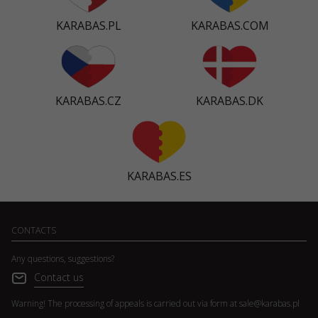
KARABAS.PL
KARABAS.COM
KARABAS.CZ
KARABAS.DK
KARABAS.ES
CONTACTS
Any questions, suggestions?
Contact us
Warning! The processing of appeals is carried out via form at
sale@karabas.pl