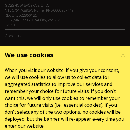
GO2SHOW SPÓŁKA Z O. O.
NIP: 6751768934, Numer KRS 0000987419
REGON: 522850125
ul. GĘSIA, 8/205, KRAKÓW, kod 31-535
EVENTS
Concerts
We use cookies
August 2026
September 2026
October 2026
November 2026
December 2026
February 2027
When you visit our website, if you give your consent,
SERVICES
we will use cookies to allow us to collect data for
aggregated statistics to improve our services and
Sitemap
ABOUT US
remember your choice for future visits. If you don't
want this, we will only use cookies to remember your
News
choice for future visits (i.e., essential cookies). If you
The organizers
don't select any of the two options, no cookies will be
Logo for posters and media
deployed, but the banner will re-appear every time you
enter our website.
About the company